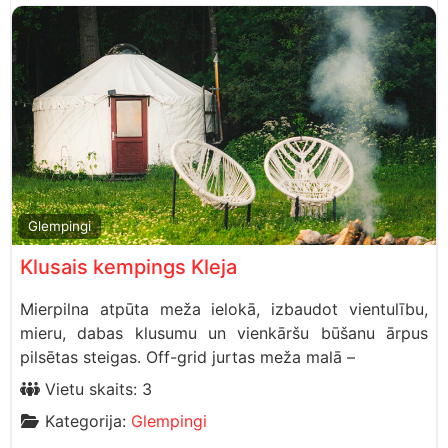
Glempingi
Klusais kempings Kleja
Mierpilna atpūta meža ielokā, izbaudot vientulību,
mieru, dabas klusumu un vienkāršu būšanu ārpus
pilsētas steigas. Off-grid jurtas meža malā –
Vietu skaits:
3
Kategorija:
Glempingi