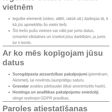
vietnēm
Iegultie elementi (video, attēli, raksti utt.) darbojas tā, it
kā jūs apmeklētu šo vietni tieši.
Šīs trešo pušu vietnes var vākt par jums datus,
izmantot sīkdatnes un izsekot jūsu darbībām, ja jums
tur ir konts.
Ar ko mēs kopīgojam jūsu
datus
Surogātpasta aizsardzības pakalpojumi
(piemēram,
Akismet), lai novērstu ļaunprātīgu saturu.
Gravatar
avatāru pārbaudei (tikai anonimizēts hash).
Hostinga un analītikas pakalpojumu sniedzēji
,
stingri ievērojot GDPR prasības.
Paroles atiestatīšanas