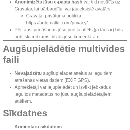
Anonimizēts jūsu e-pasta hash
var tikt nosūtīts uz
Gravatar, lai pārbaudītu, vai jau eksistē avatārs.
Gravatar privātuma politika:
https://automattic.com/privacy/
Pēc apstiprināšanas jūsu profila attēls (ja tāds ir) būs
publiski redzams līdzās jūsu komentāram.
Augšupielādētie multivides
faili
Nevajadzētu
augšupielādēt attēlus ar iegultiem
atrašanās vietas datiem (EXIF GPS).
Apmeklētāji var lejupielādēt un izvilkt jebkādus
iegultos metadatus no jūsu augšupielādētajiem
attēliem.
Sīkdatnes
Komentāru sīkdatnes