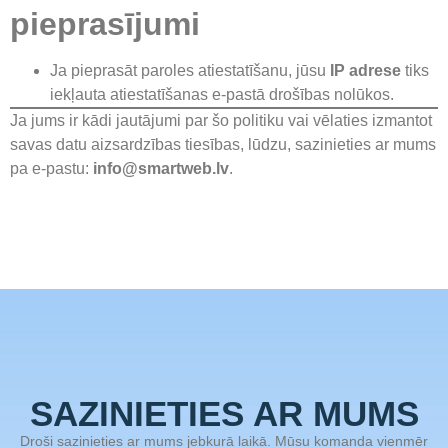
pieprasījumi
Ja pieprasāt paroles atiestatīšanu, jūsu
IP adrese
tiks
iekļauta atiestatīšanas e-pastā drošības nolūkos.
Ja jums ir kādi jautājumi par šo politiku vai vēlaties izmantot
savas datu aizsardzības tiesības, lūdzu, sazinieties ar mums
pa e-pastu:
info@smartweb.lv
.
SAZINIETIES AR MUMS
Droši sazinieties ar mums jebkurā laikā. Mūsu komanda vienmēr