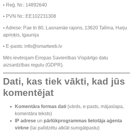
• Reģ. Nr.: 14892640
• PVN Nr.: EE102231308
• Adrese: Pae tn 80, Lasnamäe rajons, 13620 Tallina, Harju
apriņķis, Igaunija
• E-pasts: info@smartweb.lv
Mēs ievērojam Eiropas Savienības Vispārīgo datu
aizsardzības regulu (GDPR).
Dati, kas tiek vākti, kad jūs
komentējat
Komentāra formas dati
(vārds, e-pasts, mājaslapa,
komentāra teksts)
IP adrese
un
pārlūkprogrammas lietotāja aģenta
virkne
(lai palīdzētu atklāt surogātpastu)