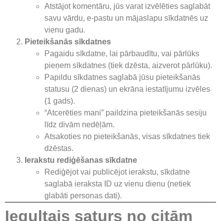
Atstājot komentāru, jūs varat izvēlēties saglabāt
savu vārdu, e-pastu un mājaslapu sīkdatnēs uz
vienu gadu.
Pieteikšanās sīkdatnes
Pagaidu sīkdatne, lai pārbaudītu, vai pārlūks
pieņem sīkdatnes (tiek dzēsta, aizverot pārlūku).
Papildu sīkdatnes saglabā jūsu pieteikšanās
statusu (2 dienas) un ekrāna iestatījumu izvēles
(1 gads).
“Atcerēties mani” paildzina pieteikšanās sesiju
līdz divām nedēļām.
Atsakoties no pieteikšanās, visas sīkdatnes tiek
dzēstas.
Ierakstu rediģēšanas sīkdatne
Rediģējot vai publicējot ierakstu, sīkdatne
saglabā ieraksta ID uz vienu dienu (netiek
glabāti personas dati).
Iegultais saturs no citām