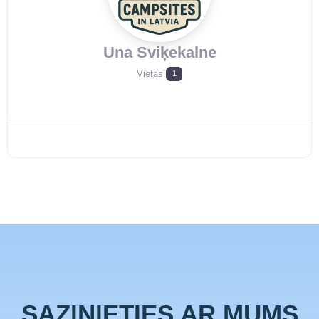
Una Sviķekalne
Vietas
1
SAZINIETIES AR MUMS