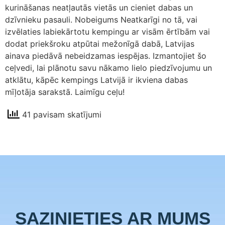
kurināšanas neatļautās vietās un cieniet dabas un
dzīvnieku pasauli. Nobeigums Neatkarīgi no tā, vai
izvēlaties labiekārtotu kempingu ar visām ērtībām vai
dodat priekšroku atpūtai mežonīgā dabā, Latvijas
ainava piedāvā nebeidzamas iespējas. Izmantojiet šo
ceļvedi, lai plānotu savu nākamo lielo piedzīvojumu un
atklātu, kāpēc kempings Latvijā ir ikviena dabas
mīļotāja sarakstā. Laimīgu ceļu!
41 pavisam skatījumi
SAZINIETIES AR MUMS