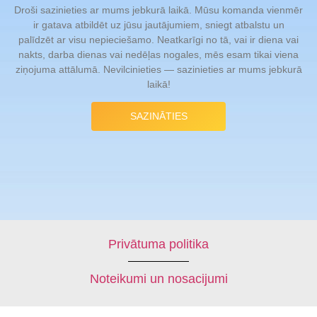
Droši sazinieties ar mums jebkurā laikā. Mūsu komanda vienmēr
ir gatava atbildēt uz jūsu jautājumiem, sniegt atbalstu un
palīdzēt ar visu nepieciešamo. Neatkarīgi no tā, vai ir diena vai
nakts, darba dienas vai nedēļas nogales, mēs esam tikai viena
ziņojuma attālumā. Nevilcinieties — sazinieties ar mums jebkurā
laikā!
SAZINĀTIES
Privātuma politika
Noteikumi un nosacijumi