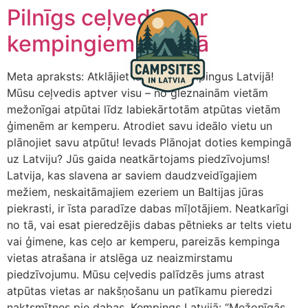
Pilnīgs ceļvedis par
kempingiem Latvijā
Meta apraksts: Atklājiet labākos kempingus Latvijā!
Mūsu ceļvedis aptver visu – no gleznainām vietām
mežonīgai atpūtai līdz labiekārtotām atpūtas vietām
ģimenēm ar kemperu. Atrodiet savu ideālo vietu un
plānojiet savu atpūtu! Ievads Plānojat doties kempingā
uz Latviju? Jūs gaida neatkārtojams piedzīvojums!
Latvija, kas slavena ar saviem daudzveidīgajiem
mežiem, neskaitāmajiem ezeriem un Baltijas jūras
piekrasti, ir īsta paradīze dabas mīļotājiem. Neatkarīgi
no tā, vai esat pieredzējis dabas pētnieks ar telts vietu
vai ģimene, kas ceļo ar kemperu, pareizās kempinga
vietas atrašana ir atslēga uz neaizmirstamu
piedzīvojumu. Mūsu ceļvedis palīdzēs jums atrast
atpūtas vietas ar nakšņošanu un patīkamu pieredzi
naktsmītnes pie dabas. Kempings Latvijā: “Mežonīgās