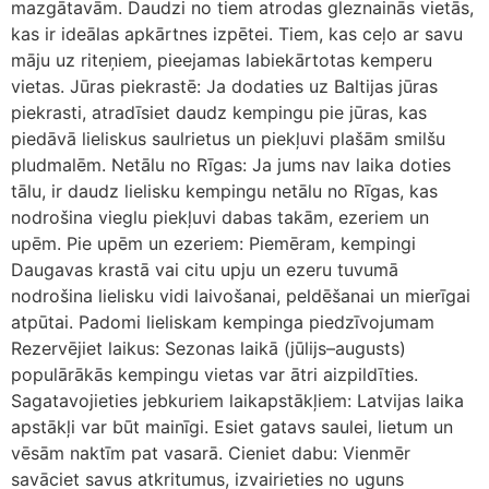
mazgātavām. Daudzi no tiem atrodas gleznainās vietās,
kas ir ideālas apkārtnes izpētei. Tiem, kas ceļo ar savu
māju uz riteņiem, pieejamas labiekārtotas kemperu
vietas. Jūras piekrastē: Ja dodaties uz Baltijas jūras
piekrasti, atradīsiet daudz kempingu pie jūras, kas
piedāvā lieliskus saulrietus un piekļuvi plašām smilšu
pludmalēm. Netālu no Rīgas: Ja jums nav laika doties
tālu, ir daudz lielisku kempingu netālu no Rīgas, kas
nodrošina vieglu piekļuvi dabas takām, ezeriem un
upēm. Pie upēm un ezeriem: Piemēram, kempingi
Daugavas krastā vai citu upju un ezeru tuvumā
nodrošina lielisku vidi laivošanai, peldēšanai un mierīgai
atpūtai. Padomi lieliskam kempinga piedzīvojumam
Rezervējiet laikus: Sezonas laikā (jūlijs–augusts)
populārākās kempingu vietas var ātri aizpildīties.
Sagatavojieties jebkuriem laikapstākļiem: Latvijas laika
apstākļi var būt mainīgi. Esiet gatavs saulei, lietum un
vēsām naktīm pat vasarā. Cieniet dabu: Vienmēr
savāciet savus atkritumus, izvairieties no uguns