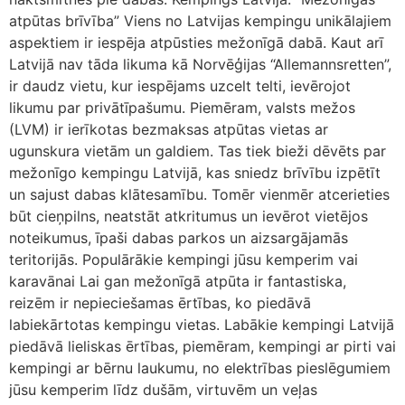
atpūtas brīvība” Viens no Latvijas kempingu unikālajiem
aspektiem ir iespēja atpūsties mežonīgā dabā. Kaut arī
Latvijā nav tāda likuma kā Norvēģijas “Allemannsretten”,
ir daudz vietu, kur iespējams uzcelt telti, ievērojot
likumu par privātīpašumu. Piemēram, valsts mežos
(LVM) ir ierīkotas bezmaksas atpūtas vietas ar
ugunskura vietām un galdiem. Tas tiek bieži dēvēts par
mežonīgo kempingu Latvijā, kas sniedz brīvību izpētīt
un sajust dabas klātesamību. Tomēr vienmēr atcerieties
būt cieņpilns, neatstāt atkritumus un ievērot vietējos
noteikumus, īpaši dabas parkos un aizsargājamās
teritorijās. Populārākie kempingi jūsu kemperim vai
karavānai Lai gan mežonīgā atpūta ir fantastiska,
reizēm ir nepieciešamas ērtības, ko piedāvā
labiekārtotas kempingu vietas. Labākie kempingi Latvijā
piedāvā lieliskas ērtības, piemēram, kempingi ar pirti vai
kempingi ar bērnu laukumu, no elektrības pieslēgumiem
jūsu kemperim līdz dušām, virtuvēm un veļas