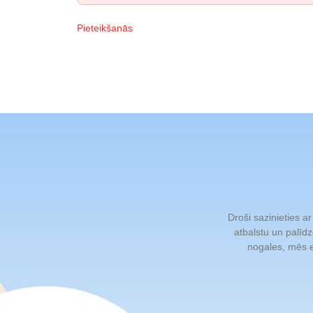
Pieteikšanās
Droši sazinieties a
atbalstu un palīdz
nogales, mēs e