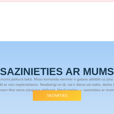
SAZINIETIES AR MUMS
r mums jebkurā laikā. Mūsu komanda vienmēr ir gatava atbildēt uz jūsu
ēt ar visu nepieciešamo. Neatkarīgi no tā, vai ir diena vai nakts, darba
sam tikai viena ziņojuma attālumā. Nevilcinieties — sazinieties ar mums
SAZINĀTIES